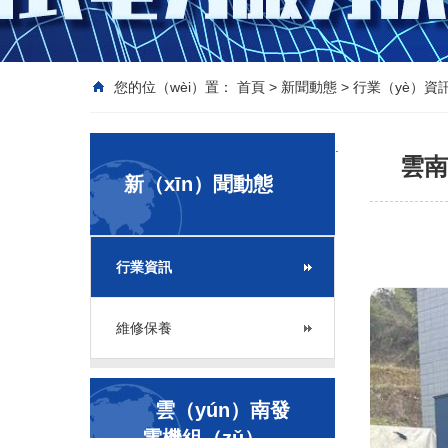
您的位（wèi）置：
首頁
>
新聞動態
>
行業（yè）資
.
雲南
新（xīn）聞動態
行業資訊
維修保養
雲（yún）南發
電機組（zǔ）