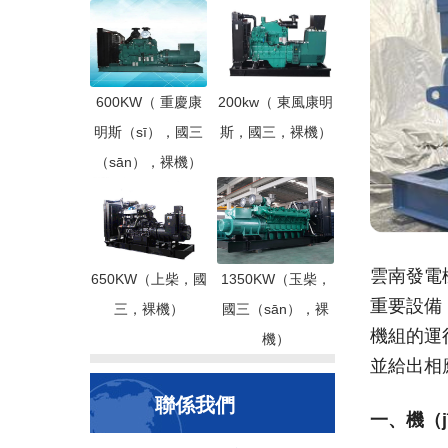
600KW（ 重慶康
200kw（ 東風康明
明斯（sī），國三
斯，國三，裸機）
（sān），裸機）
雲南發電
650KW（上柴，國
1350KW（玉柴，
重要設備
三，裸機）
國三（sān），裸
機組的運
機）
並給出相
聯係我們
一、機（