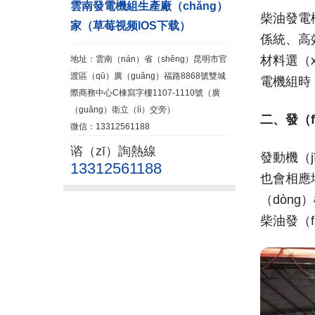
雲南發電機組生產廠（chǎng）
柴油發電
家（草莓视频IOS下载）
係統、高
材料選（
地址：雲南（nán）省（shěng）昆明市官
渡區（qū）廣（guǎng）福路8868號雙城
電機組時
際商務中心C棟寫字樓1107-1110號（廣
（guǎng）衛立（lì）交旁）
二、發（f
微信：13312561188
谘（zī）詢熱線
發動機（
13312561188
也會相應
（dòn
柴油發（