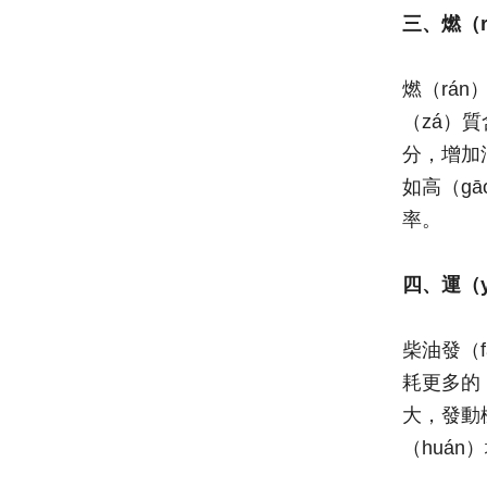
三、燃（r
燃（rá
（zá）
分，增加
如高（g
率。
四、運（
柴油發（
耗更多的
大，發動
（huá