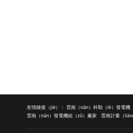
友情鏈接（jiē）：
雲南（nán）科勒（lè）發電機（
雲南（nán）發電機組（zǔ）廠家
雲南計量（lià