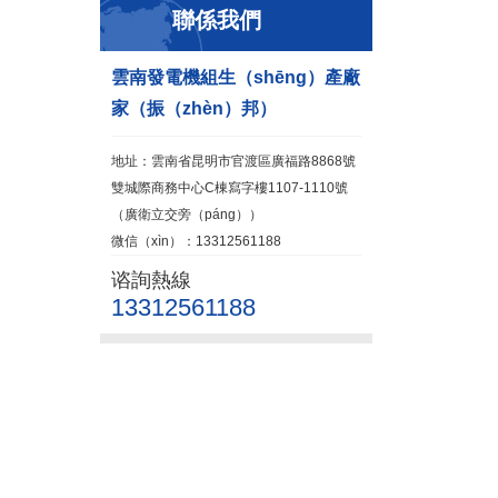
聯係我們
雲南發電機組生（shēng）產廠
家（振（zhèn）邦）
地址：雲南省昆明市官渡區廣福路8868號
雙城際商務中心C棟寫字樓1107-1110號
（廣衛立交旁（páng））
微信（xìn）：13312561188
谘詢熱線
13312561188