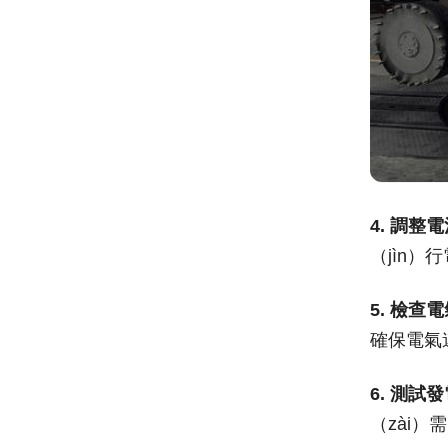
4. 調整
（jìn
5. 檢查
確保電氣
6. 測試
（zài）