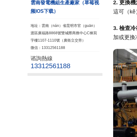
2. 更換
雲南發電機組生產廠家（草莓视
频IOS下载）
這可（k
地址：雲南（nán）省昆明市官（guān）
3. 檢查
渡區廣福路8868號雙城際商務中心C棟寫
加或更換
字樓1107-1110號（廣衛立交旁）
微信：13312561188
谘詢熱線
13312561188