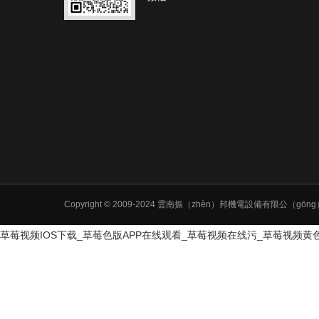
Copyright © 2009-2024 雲南振（zhèn）邦機電設備有
草莓视频IOS下载_草莓色版APP在线观看_草莓视频在线污_草莓视频黄