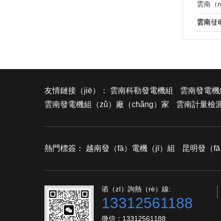
雲南（n
（zhù
雲南（
雲南發
友情鏈接（jiē）：
雲南科勒發電機組
雲南發電機
雲南發電機組（zǔ）廠（chǎng）家
雲南計量檢
熱門標簽：
越南發（fā）電機（jī）組
昆明發（f
谘（zī）詢熱（rè）線:
13312561188
微信：13312561188