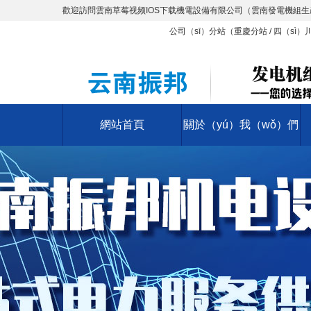
歡迎訪問雲南草莓视频IOS下载機電設備有限公司（雲南發電機組生
公司（sī）分站（
重慶分站
/
四（sì）
網站首頁
關於（yú）我（wǒ）們