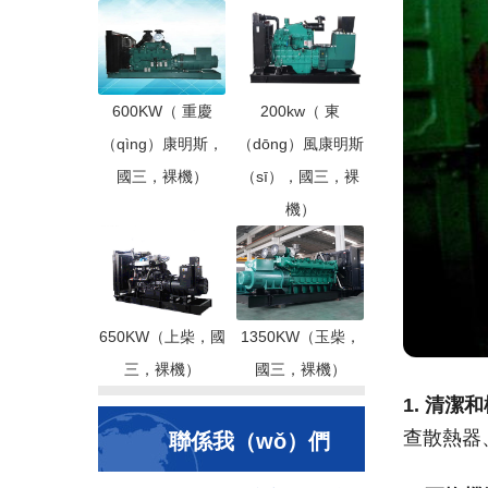
600KW（ 重慶
200kw（ 東
（qìng）康明斯，
（dōng）風康明斯
國三，裸機）
（sī），國三，裸
機）
650KW（上柴，國
1350KW（玉柴，
三，裸機）
國三，裸機）
1. 清潔
查散熱器
聯係我（wǒ）們