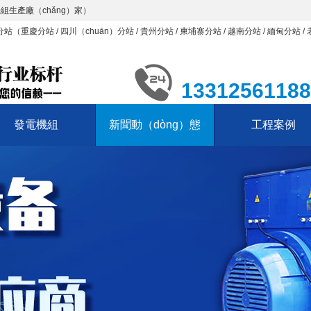
組生產廠（chǎng）家）
分站（
重慶分站
/
四川（chuān）分站
/
貴州分站
/
柬埔寨分站
/
越南分站
/
緬甸分站
/
13312561188
發電機組
新聞動（dòng）態
工程案例