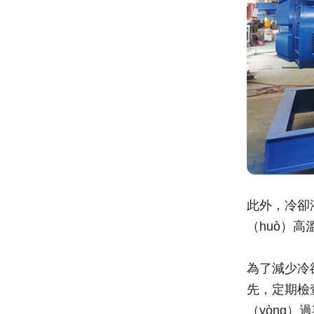
此外，冷卻
（huò）
為了減少冷
先，定期檢
（yòng