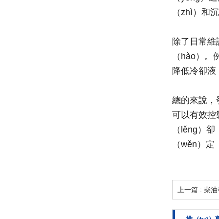
（zhì）和
除了日常維
（hào）
降低冷卻液
總的來說，
可以有效控
（lěng）
（wěn）定
上一篇 : 