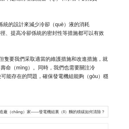
）係統的設計來減少冷卻（què）液的消耗
環路徑、提高冷卻係統的密封性等措施都可以有效
但隻要我們采取適當的維護措施和改進措施，就
用壽命（mìng）。同時，我們也需要關注冷
ě）決可能存在的問題，確保發電機組能夠（gòu）穩
組製造廠（chǎng）家——發電機組裏（lǐ）麵的積碳如何清除？