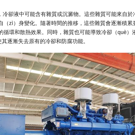
次，冷卻液中可能含有雜質或沉澱物。這些雜質可能來自於冷
自（zì）身變化。隨著時間的推移，這些雜質會逐漸積累並
的循環和散熱效果。同時，雜質也可能導致冷卻（què）液
，使其逐漸失去原有的冷卻和防腐功能。