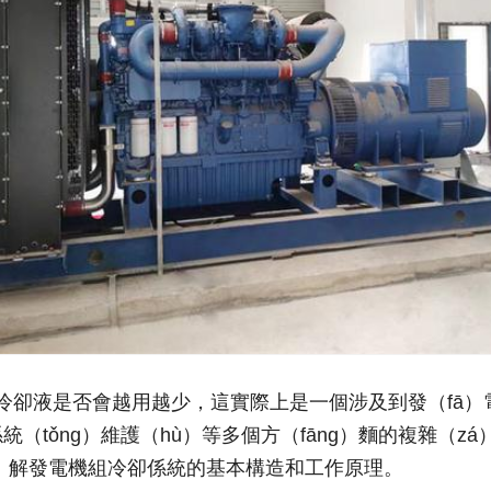
冷卻液是否會越用越少，這實際上是一個涉及到發（fā
係統（tǒng）維護（hù）等多個方（fāng）麵的複雜（
e）解發電機組冷卻係統的基本構造和工作原理。