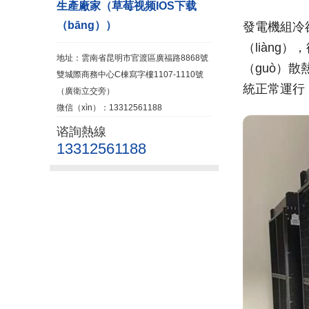
生產廠家（草莓视频IOS下载
（bāng））
發電機組冷
（liàng
地址：雲南省昆明市官渡區廣福路8868號
（guò）散
雙城際商務中心C棟寫字樓1107-1110號
統正常運行
（廣衛立交旁）
微信（xìn）：13312561188
谘詢熱線
13312561188