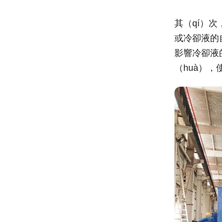
其（qí）
或冷卻液的
影響冷卻液
（huà）