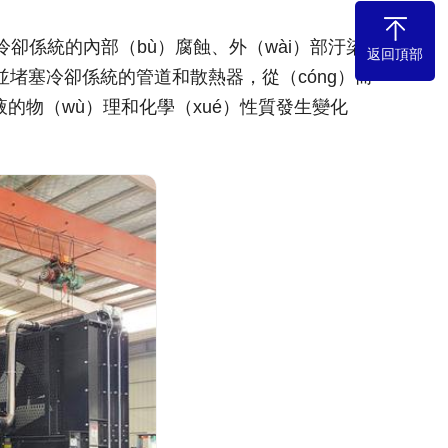
卻係統的內部（bù）腐蝕、外（wài）部汙染
返回頂部
堵塞冷卻係統的管道和散熱器，從（cóng）而
的物（wù）理和化學（xué）性質發生變化