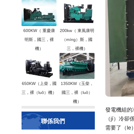
600KW（ 重慶康
200kw（ 東風康明
明斯，國三，裸
（míng）斯，國
機）
三，裸機）
650KW（上柴，國
1350KW（玉柴，
三，裸（luǒ）機）
國三，裸（luǒ）
機）
發電機組的
（jí）冷卻
聯係我們
需要了（l