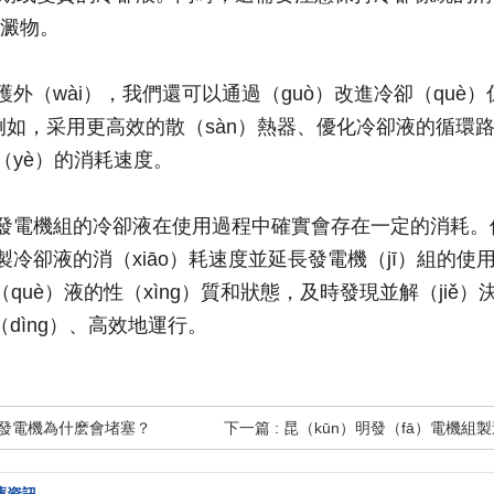
沉澱物。
護外（wài），我們還可以通過（guò）改進冷卻（què
。例如，采用更高效的散（sàn）熱器、優化冷卻液的循
（yè）的消耗速度。
發電機組的冷卻液在使用過程中確實會存在一定的消耗。
製冷卻液的消（xiāo）耗速度並延長發電機（jī）組的使
卻（què）液的性（xìng）質和狀態，及時發現並解（ji
（dìng）、高效地運行。
柴油發電機為什麽會堵塞？
下一篇 : 昆（kūn）明發（fā）電機