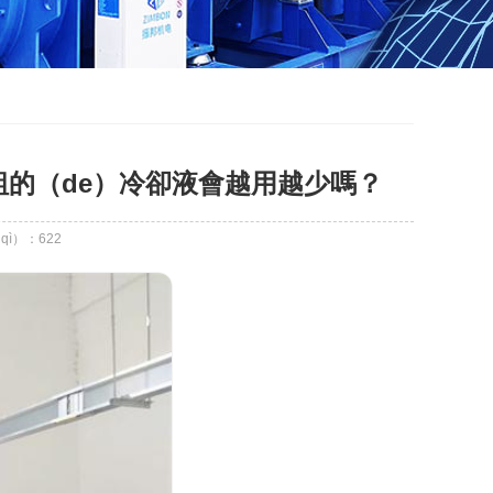
組的（de）冷卻液會越用越少嗎？
qì）：
622