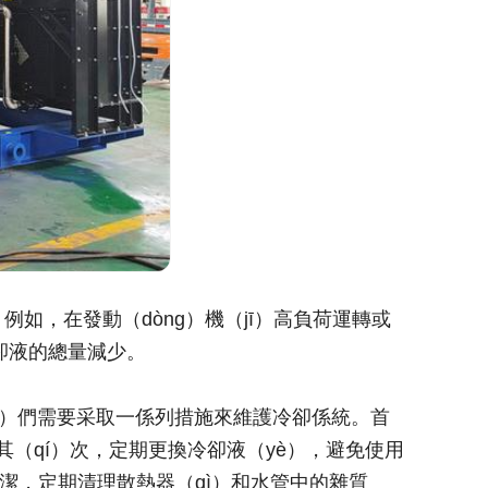
例如，在發動（dòng）機（jī）高負荷運轉或
卻液的總量減少。
wǒ）們需要采取一係列措施來維護冷卻係統。首
其（qí）次，定期更換冷卻液（yè），避免使用
潔，定期清理散熱器（qì）和水管中的雜質