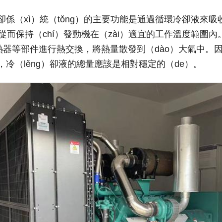
卻係（xì）統（tǒng）的主要功能是通過循環冷卻液來吸
），從而保持（chí）發動機在（zài）適宜的工作溫度範圍
熱器等部件進行熱交換，將熱量散發到（dào）大氣中。因此
，冷（lěng）卻液的總量應該是相對穩定的（de）。