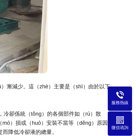
）漸減少。這（zhè）主要是（shì）由於以下
服務熱線
冷卻係統（tǒng）的各個部件如（rú）散
（mó）損或（huò）安裝不當等（děng）原因出
微信谘詢
，從而降低冷卻液的總量。