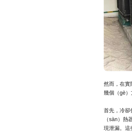
然而，在實際
幾個（gè
首先，冷卻
（sàn）熱
現泄漏。這