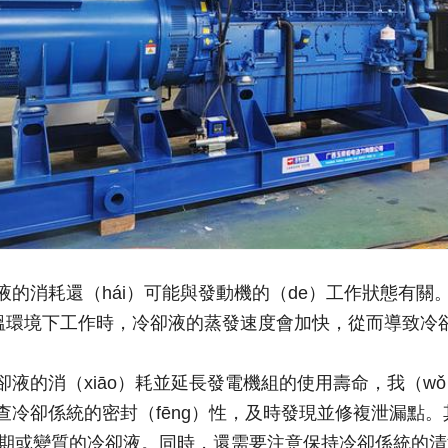
液的消耗還（hái）可能與發動機的（de）工作狀態有關。
高溫環境下工作時，冷卻液的蒸發速度會加快，從而導致冷
卻液的消（xiāo）耗並延長發電機組的使用壽命，我（
查冷卻係統的密封（fēng）性，及時發現並修複泄漏點。
）過期或變質的冷卻液。同時，還需要注意保持冷卻係統的清