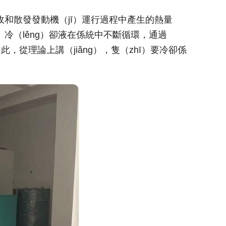
收和散發發動機（jī）運行過程中產生的熱量
內。冷（lěng）卻液在係統中不斷循環，通過
，從理論上講（jiǎng），隻（zhī）要冷卻係