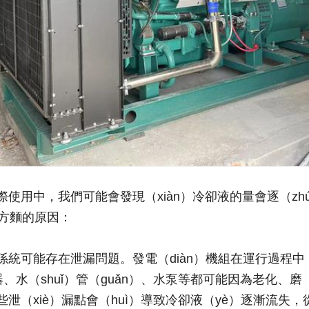
使用中，我們可能會發現（xiàn）冷卻液的量會逐（zhú
）方麵的原因：
係統可能存在泄漏問題。發電（diàn）機組在運行過程中，
器、水（shuǐ）管（guǎn）、水泵等都可能因為老化、磨
些泄（xiè）漏點會（huì）導致冷卻液（yè）逐漸流失