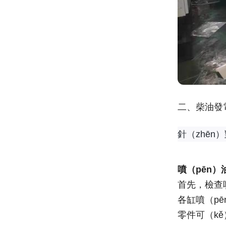
二、柴油發
針（zhēn
噴（pēn
首先，檢查
各缸噴（p
零件可（kě