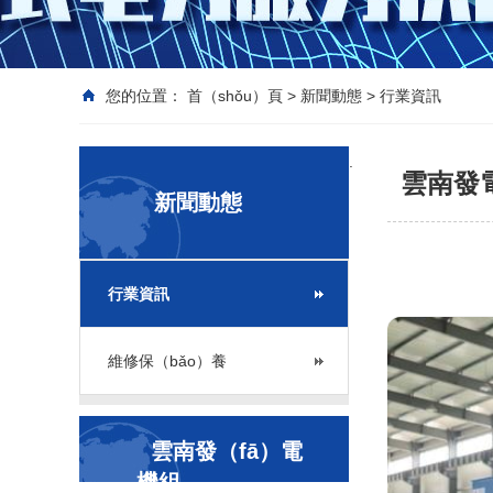
您的位置：
首（shǒu）頁
>
新聞動態
>
行業資訊
.
雲南發
新聞動態
行業資訊
維修保（bǎo）養
雲南發（fā）電
機組