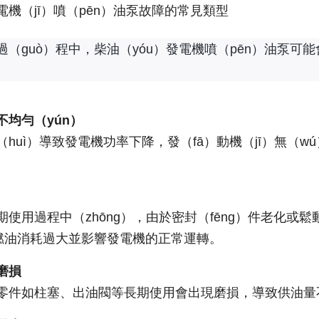
電機（jī）噴（pēn）油泵故障的常見類型
（guò）程中，柴油（yóu）發電機噴（pēn）油泵可能
不均勻（yún）
（huì）導致發電機功率下降，發（fā）動機（jī）無（
使用過程中（zhōng），由於密封（fēng）件老化或鬆動
致燃油消耗過大並影響發電機的正常運轉。
磨損
零件如柱塞、出油閥等長期使用會出現磨損，導致供油量