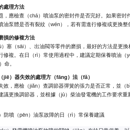
的處理方法
，應檢查（chá）噴油泵的密封件是否完好。如果密封件老（
噴油泵體是否有裂紋（wén），若有需進行修複或更換整個
磨損的修複方法
hù）塞（sāi）、出油閥等零件的磨損，最好的方法是更
行修複。在日（rì）常使用過程中，建議定期保養噴油（
u）命。
jiē）器失效的處理方（fāng）法（fǎ）
失效，應檢（jiǎn）查調節器彈簧的張力是否正常，並（
建議更換調節器，並根據（jù）柴油發電機的工作要求重
）防噴（pēn）油泵故障的日（rì）常保養建議