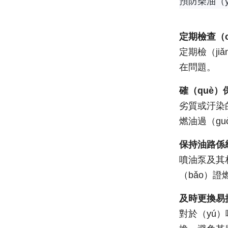
預防柴油（y
定期檢查（
定期檢（j
在問題。
確（què）
劣質或汙染
燃油過（gu
保持油路係
噴油泵及其
（bǎo）
及時更換易
對於（yú