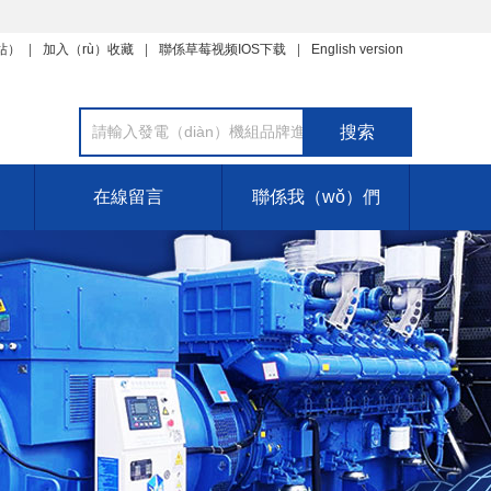
站
）
加入（rù）收藏
聯係草莓视频IOS下载
English version
在線留言
聯係我（wǒ）們