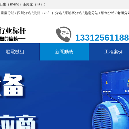
（shēng）產廠家（jiā））
（
重慶分站
/
四川分站
/
貴州（zhōu）分站
/
柬埔寨分站
/
越南分站
/
緬甸分站
/
老撾分
13312561188
發電機組
新聞動態
工程案例