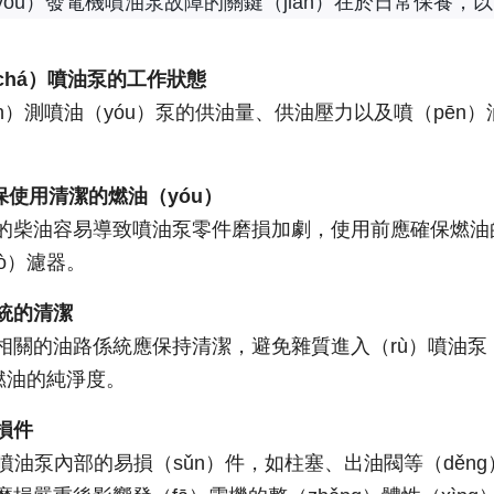
óu）發電機噴油泵故障的關鍵（jiàn）在於日常保養，以
chá）噴油泵的工作狀態
iǎn）測噴油（yóu）泵的供油量、供油壓力以及噴（pē
保使用清潔的燃油（yóu）
的柴油容易導致噴油泵零件磨損加劇，使用前應確保燃油的清
ò）濾器。
統的清潔
相關的油路係統應保持清潔，避免雜質進入（rù）噴油泵（
證燃油的純淨度。
損件
）噴油泵內部的易損（sǔn）件，如柱塞、出油閥等（děn