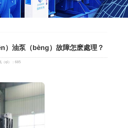
n）油泵（bèng）故障怎麽處理？
氣（qì）：
685