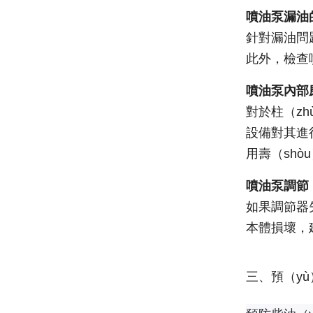
噴油泵漏油
針對漏油問題
此外，檢查
噴油泵內部
對於柱（z
設備對其進
用壽（shò
噴油泵調節（
如果調節器
本體損壞，
三、預（yù