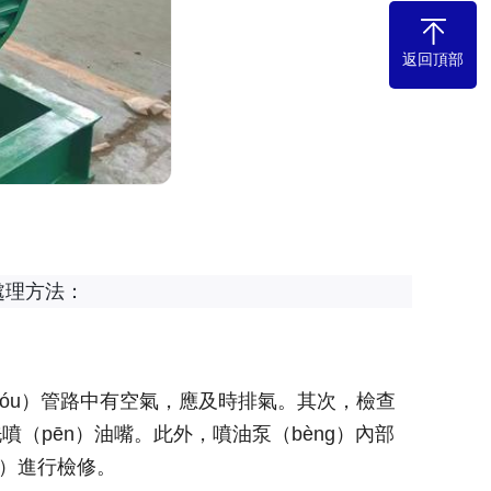
返回頂部
處理方法：
（yóu）管路中有空氣，應及時排氣。其次，檢查
噴（pēn）油嘴。此外，噴油泵（bèng）內部
n）進行檢修。