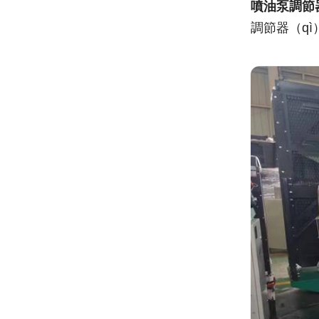
噴油泵調節
調節器（q