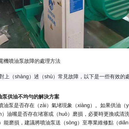
電機噴油泵故障的處理方法
）對上（shàng）述（shù）常見故障，以下是一些有效的
）油泵供油不均勻的解決方案
噴油泵是否存在（zài）氣堵現象（xiàng）。如果供油
ēn）油嘴是否存在堵塞或（huò）磨損，必要時更換或清洗
）能磨損，建議將噴油泵送（sòng）至專業維修點（diǎ