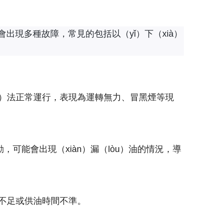
會出現多種故障，常見的包括以（yǐ）下（xià）
wú）法正常運行，表現為運轉無力、冒黑煙等現
，可能會出現（xiàn）漏（lòu）油的情況，導
不足或供油時間不準。