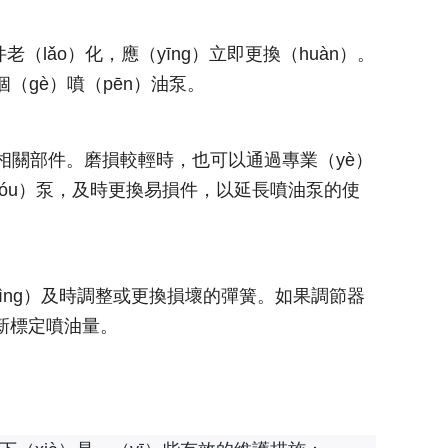
lǎo）化，應（yīng）立即更換（huàn）。
（gè）噴（pēn）油泵。
換相關部件。磨損較輕時，也可以通過專業（yè）
yóu）泵，及時更換易損件，以延長噴油泵的使
bìng）及時調整或更換損壞的彈簧。如果調節器
新標定噴油量。