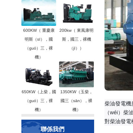
600KW（ 重慶康
200kw（ 東風康明
明斯（sī），國
斯，國三，裸機
（guó）三，裸
（jī））
機）
650KW（上柴，國
1350KW（玉柴，
（guó）三，裸
國三（sān），裸
柴油發電機
機）
機）
（wéi）
對柴油發電
聯係我們