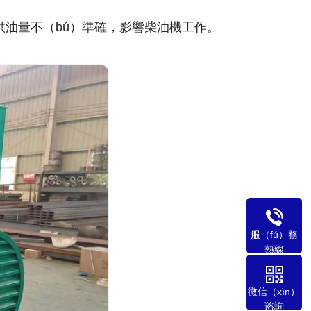
致供油量不（bú）準確，影響柴油機工作。
服（fú）務
熱線
微信（xìn）
谘詢