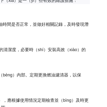
下（xià）是一（yī）些有效的維護措施：
n）油時間是否正常，並做好相關記錄，及時發現潛
潔度，必要時（shí）安裝高效（xiào）的
bèng）內部。定期更換燃油濾清器，以保
g），應根據使用情況定期檢查並（bìng）及時更