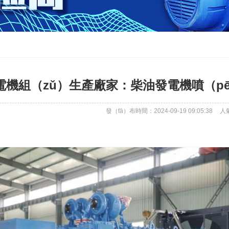
電機組（zǔ）生產廠家：柴油發電機噴（pē
發（fā）布時間：2024-09-19 09:05:38
人