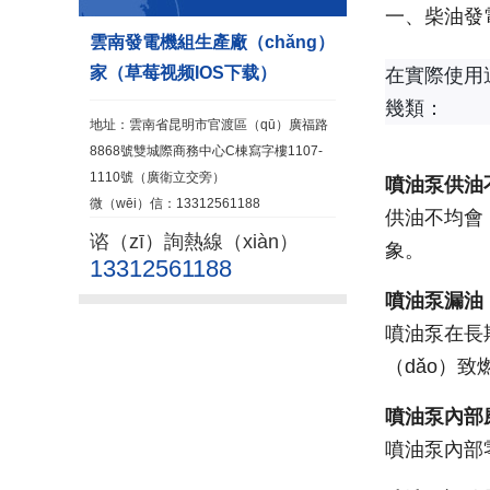
一、柴油發
雲南發電機組生產廠（chǎng）
家（草莓视频IOS下载）
在實際使用過
幾類：
地址：雲南省昆明市官渡區（qū）廣福路
8868號雙城際商務中心C棟寫字樓1107-
1110號（廣衛立交旁）
噴油泵供油
微（wēi）信：13312561188
供油不均會
谘（zī）詢熱線（xiàn）
象。
13312561188
噴油泵漏油
噴油泵在長期
（dǎo）
噴油泵內部
噴油泵內部